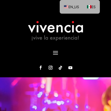
EN_US
ES