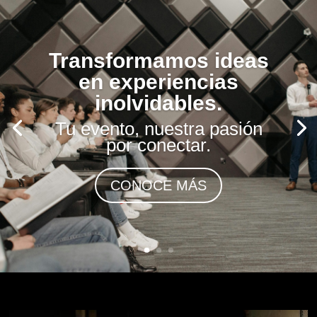
Transformamos ideas
en experiencias
inolvidables.
Tu evento, nuestra pasión
por conectar.
CONOCE MÁS